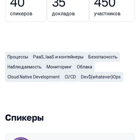
40
35
450
спикеров
докладов
участников
Процессы
PaaS, IaaS и контейнеры
Безопасность
Темы докладов
Наблюдаемость
Мониторинг
Облака
Cloud Native Development
CI/CD
Dev${whatever}Ops
Спикеры