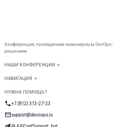
Конференция, посвящённая инженерным DevOps-
решениям
НАШИ КОНФЕРЕНЦИИ
НАВИГАЦИЯ
НУЖНА ПОМОЩЬ?
JUG Ru Group
Телефон:
+7 (812) 313-27-23
E-mail:
support@devoops.ru
Телеграм:
@JUGConfSupport_bot