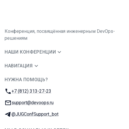
Конференция, посвящённая инженерным DevOps-
решениям
НАШИ КОНФЕРЕНЦИИ
НАВИГАЦИЯ
НУЖНА ПОМОЩЬ?
JUG Ru Group
Телефон:
+7 (812) 313-27-23
E-mail:
support@devoops.ru
Телеграм:
@JUGConfSupport_bot