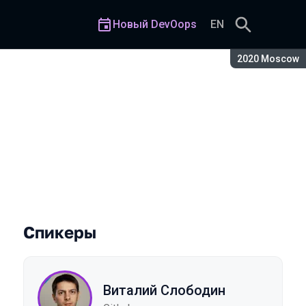
Новый DevOops
EN
Сезон:
2020 Moscow
ры в GitLab
Спикеры
Виталий Слободин