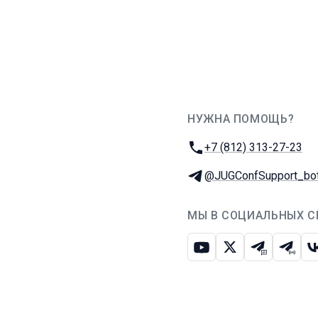
НУЖНА ПОМОЩЬ?
JUG Ru Group
Телефон:
+7 (812) 313-27-23
Телеграм:
@JUGConfSupport_bo
МЫ В СОЦИАЛЬНЫХ С
Ютуб
Икс
Телеграм-
Телег