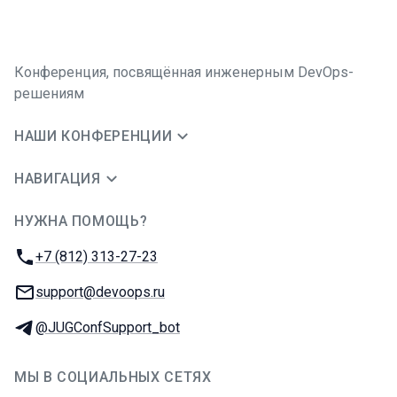
Конференция, посвящённая инженерным DevOps-
решениям
НАШИ КОНФЕРЕНЦИИ
НАВИГАЦИЯ
НУЖНА ПОМОЩЬ?
JUG Ru Group
Телефон:
+7 (812) 313-27-23
E-mail:
support@devoops.ru
Телеграм:
@JUGConfSupport_bot
МЫ В СОЦИАЛЬНЫХ СЕТЯХ