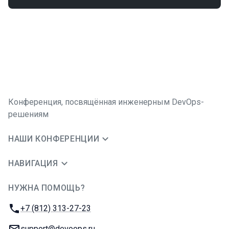
Конференция, посвящённая инженерным DevOps-
решениям
НАШИ КОНФЕРЕНЦИИ
НАВИГАЦИЯ
НУЖНА ПОМОЩЬ?
JUG Ru Group
Телефон:
+7 (812) 313-27-23
E-mail:
support@devoops.ru