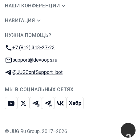
НАШИ КОНФЕРЕНЦИИ
НАВИГАЦИЯ
НУЖНА ПОМОЩЬ?
JUG Ru Group
Телефон:
+7 (812) 313-27-23
E-mail:
support@devoops.ru
Телеграм:
@JUGConfSupport_bot
МЫ В СОЦИАЛЬНЫХ СЕТЯХ
Ютуб
Икс
Телеграм-чат
Телеграм-канал
ВКонтакте
Хабр
©
JUG Ru Group
,
2017–2026