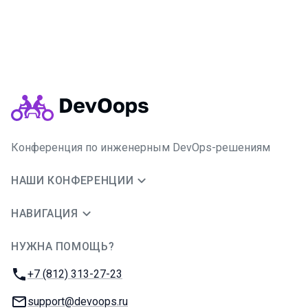
Конференция по инженерным DevOps-решениям
НАШИ КОНФЕРЕНЦИИ
НАВИГАЦИЯ
НУЖНА ПОМОЩЬ?
JUG Ru Group
Телефон:
+7 (812) 313-27-23
E-mail:
support@devoops.ru