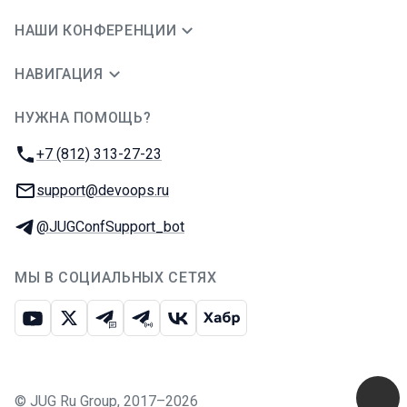
НАШИ КОНФЕРЕНЦИИ
НАВИГАЦИЯ
НУЖНА ПОМОЩЬ?
JUG Ru Group
Телефон:
+7 (812) 313-27-23
E-mail:
support@devoops.ru
Телеграм:
@JUGConfSupport_bot
МЫ В СОЦИАЛЬНЫХ СЕТЯХ
Ютуб
Икс
Телеграм-чат
Телеграм-канал
ВКонтакте
Хабр
©
JUG Ru Group
,
2017–2026