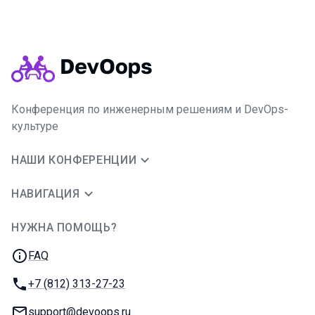
Конференция по инженерным решениям и DevOps-
культуре
НАШИ КОНФЕРЕНЦИИ
НАВИГАЦИЯ
НУЖНА ПОМОЩЬ?
JUG Ru Group
FAQ
Телефон:
+7 (812) 313-27-23
E-mail:
support@devoops.ru