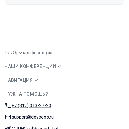
DevOps-конференция
НАШИ КОНФЕРЕНЦИИ
НАВИГАЦИЯ
НУЖНА ПОМОЩЬ?
JUG Ru Group
Телефон:
+7 (812) 313-27-23
E-mail:
support@devoops.ru
Телеграм:
@JUGConfSupport_bot