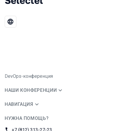
Selectel
DevOps-конференция
НАШИ КОНФЕРЕНЦИИ
НАВИГАЦИЯ
НУЖНА ПОМОЩЬ?
JUG Ru Group
Телефон:
+7 (812) 313-27-23