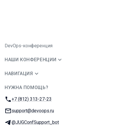
DevOps-конференция
НАШИ КОНФЕРЕНЦИИ
НАВИГАЦИЯ
НУЖНА ПОМОЩЬ?
JUG Ru Group
Телефон:
+7 (812) 313-27-23
E-mail:
support@devoops.ru
Телеграм:
@JUGConfSupport_bot