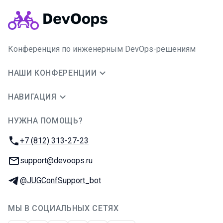
Конференция по инженерным DevOps-решениям
НАШИ КОНФЕРЕНЦИИ
НАВИГАЦИЯ
НУЖНА ПОМОЩЬ?
JUG Ru Group
Телефон:
+7 (812) 313-27-23
E-mail:
support@devoops.ru
Телеграм:
@JUGConfSupport_bot
МЫ В СОЦИАЛЬНЫХ СЕТЯХ