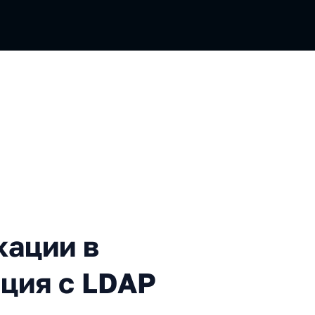
в Kubernetes. Интеграция 
кации в
ация с LDAP