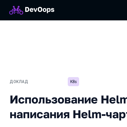
ДОКЛАД
K8s
Использование Helm без
Использование Helm
написания Helm-чар