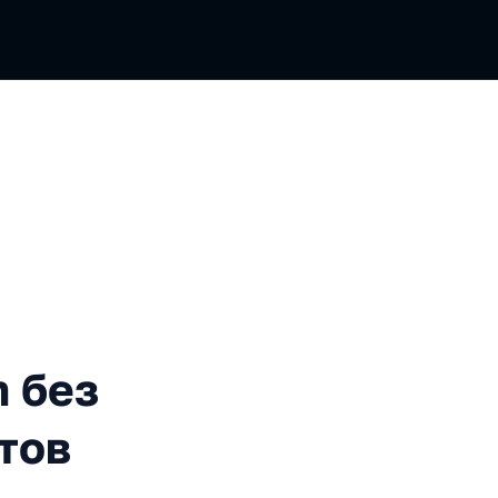
 написания Helm-чартов
 без
тов