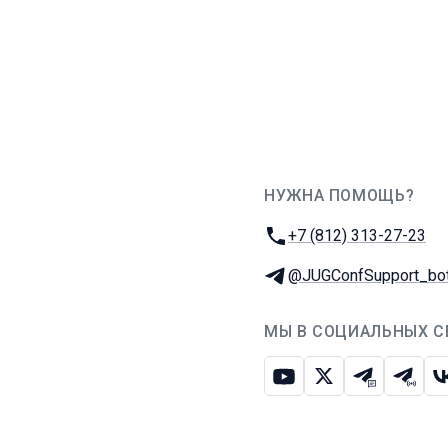
НУЖНА ПОМОЩЬ?
JUG Ru Group
Телефон:
+7 (812) 313-27-23
Телеграм:
@JUGConfSupport_bo
МЫ В СОЦИАЛЬНЫХ С
Ютуб
Икс
Телеграм-
Телег