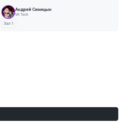
Андрей Синицын
VK Tech
Зал 1