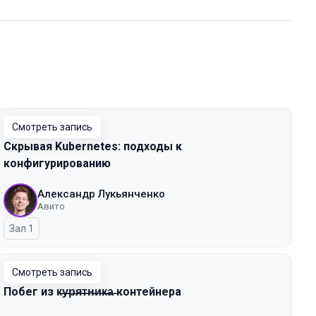
Смотреть запись
Скрывая Kubernetes: подходы к
конфигурированию
Александр Лукьянченко
Авито
Зал 1
Смотреть запись
Побег из к̶у̶р̶я̶т̶н̶и̶к̶а̶ контейнера