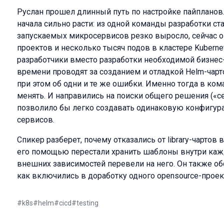
Руслан прошел длинный путь по настройке пайпланов
начала сильно расти: из одной команды разработки ст
запускаемых микросервисов резко выросло, сейчас о
проектов и несколько тысяч подов в кластере Kubernet
разработчики вместо разработки необходимой бизне
времени проводят за созданием и отладкой Helm-чарт
при этом об одни и те же ошибки. Именно тогда в ком
менять. И направились на поиски общего решения («с
позволило бы легко создавать одинаковую конфигура
сервисов.
Спикер разберет, почему отказались от library-чартов в
его помощью перестали хранить шаблоны внутри каждо
внешних зависимостей перевели на него. Он также об
как включились в доработку одного opensource-проект
#
k8s
#
helm
#
cicd
#
testing