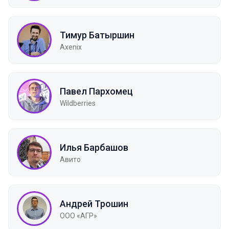
Тимур Батыршин
Axenix
Павел Пархомец
Wildberries
Илья Барбашов
Авито
Андрей Трошин
ООО «АГР»