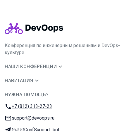
Конференция по инженерным решениям и DevOps-
культуре
НАШИ КОНФЕРЕНЦИИ
НАВИГАЦИЯ
НУЖНА ПОМОЩЬ?
JUG Ru Group
Телефон:
+7 (812) 313-27-23
E-mail:
support@devoops.ru
Телеграм:
@JUGConfSupport_bot