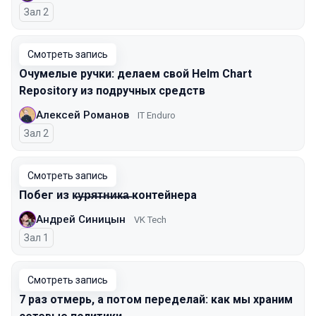
Зал 2
Смотреть запись
Очумелые ручки: делаем свой Helm Chart
Repository из подручных средств
Алексей Романов
IT Enduro
Зал 2
Смотреть запись
Побег из к̶у̶р̶я̶т̶н̶и̶к̶а̶ контейнера
Андрей Синицын
VK Tech
Зал 1
Смотреть запись
7 раз отмерь, а потом переделай: как мы храним