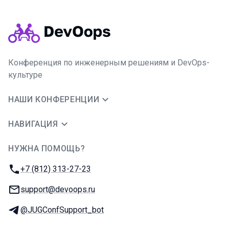
Конференция по инженерным решениям и DevOps-
культуре
НАШИ КОНФЕРЕНЦИИ
НАВИГАЦИЯ
НУЖНА ПОМОЩЬ?
JUG Ru Group
Телефон:
+7 (812) 313-27-23
E-mail:
support@devoops.ru
Телеграм:
@JUGConfSupport_bot