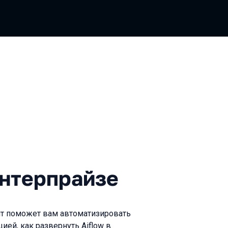
рпрайзе
энтерпрайзе
мент поможет вам автоматизировать
ей, как развернуть Aiflow в