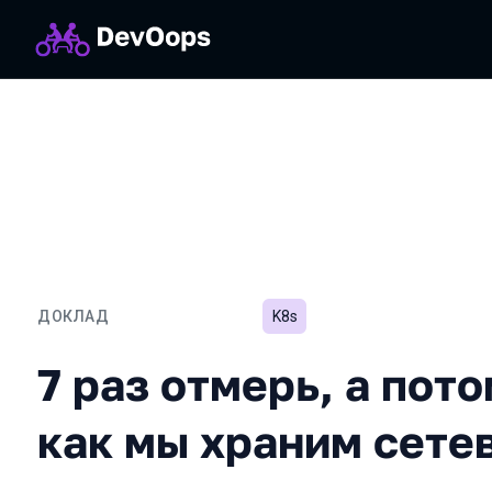
ДОКЛАД
K8s
7 раз отмерь, а потом п
7 раз отмерь, а пот
как мы храним сете