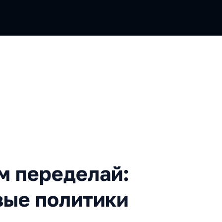
еределай: как мы храним се
ом переделай:
вые политики