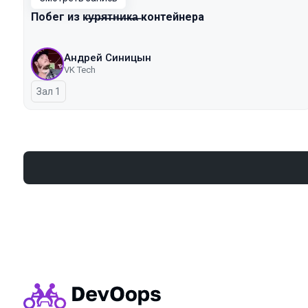
Побег из к̶у̶р̶я̶т̶н̶и̶к̶а̶ контейнера
Андрей Синицын
VK Tech
Зал 1