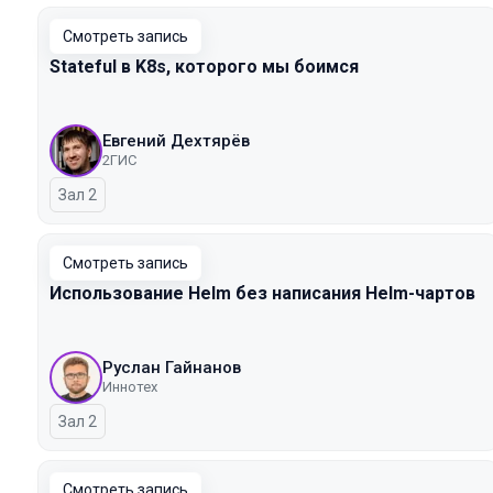
Смотреть запись
Stateful в K8s, которого мы боимся
Евгений Дехтярёв
2ГИС
Зал 2
Смотреть запись
Использование Helm без написания Helm-чартов
Руслан Гайнанов
Иннотех
Зал 2
Смотреть запись