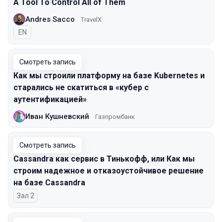
A Tool To Control All of Them
Andres Sacco
TravelX
На английском языке
EN
Смотреть запись
Как мы строили платформу на базе Kubernetes и
старались не скатиться в «кубер с
аутентификацией»
Иван Кушневский
Газпромбанк
Смотреть запись
Cassandra как сервис в Тинькофф, или Как мы
строим надежное и отказоустойчивое решение
на базе Cassandra
Зал 2