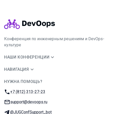
Конференция по инженерным решениям и DevOps-
культуре
НАШИ КОНФЕРЕНЦИИ
НАВИГАЦИЯ
НУЖНА ПОМОЩЬ?
JUG Ru Group
Телефон:
+7 (812) 313-27-23
E-mail:
support@devoops.ru
Телеграм:
@JUGConfSupport_bot