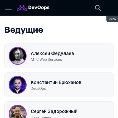
Сезон
2024
Ведущие
Алексей Федулаев
MTС Web Services
Константин Брюханов
DeusOps
Сергей Задорожный
Центр-инвест