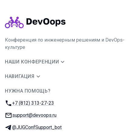
Конференция по инженерным решениям и DevOps-
культуре
НАШИ КОНФЕРЕНЦИИ
НАВИГАЦИЯ
НУЖНА ПОМОЩЬ?
JUG Ru Group
Телефон:
+7 (812) 313-27-23
E-mail:
support@devoops.ru
Телеграм:
@JUGConfSupport_bot