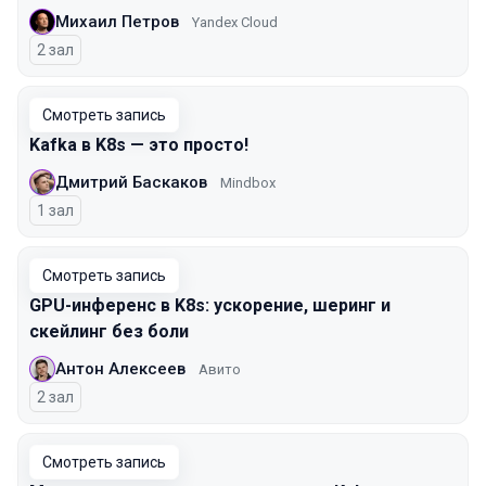
Михаил Петров
Yandex Cloud
2 зал
Смотреть запись
Kafka в K8s — это просто!
Дмитрий Баскаков
Mindbox
1 зал
Смотреть запись
GPU-инференс в K8s: ускорение, шеринг и
скейлинг без боли
Антон Алексеев
Авито
2 зал
Смотреть запись