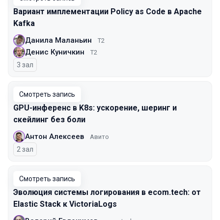
Вариант имплементации Policy as Code в Apache
Kafka
Данила Маланьин
T2
Денис Куничкин
T2
3 зал
Смотреть запись
GPU-инференс в K8s: ускорение, шеринг и
скейлинг без боли
Антон Алексеев
Авито
2 зал
Смотреть запись
Эволюция системы логирования в ecom.tech: от
Elastic Stack к VictoriaLogs