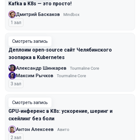
Kafka в K8s — это просто!
Дмитрий Баскаков
Mindbox
1 зал
Смотреть запись
Деплоим open-source сайт Челябинского
зоопарка в Kubernetes
Александр Шинкарев
Tourmaline Core
Максим Рычков
Tourmaline Core
3 зал
Смотреть запись
GPU-инференс в K8s: ускорение, шеринг и
скейлинг без боли
Антон Алексеев
Авито
2 зал