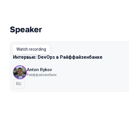
Speaker
Talks from 2020 Moscow season
Watch recording
Интервью: DevOps в Райффайзенбанке
Anton Rykov
Райффайзенбанк
In Russian
RU