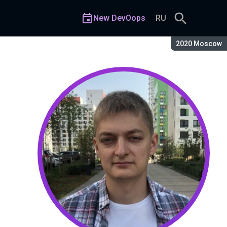
New DevOops
RU
Season:
2020 Moscow