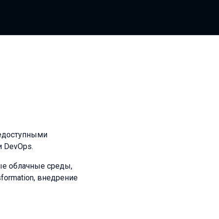
бщедоступными
и DevOps.
ные облачные среды,
formation, внедрение