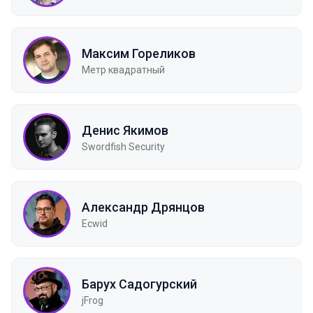
Максим Гореликов
Метр квадратный
Денис Якимов
Swordfish Security
Александр Дрянцов
Ecwid
Барух Садогурский
jFrog