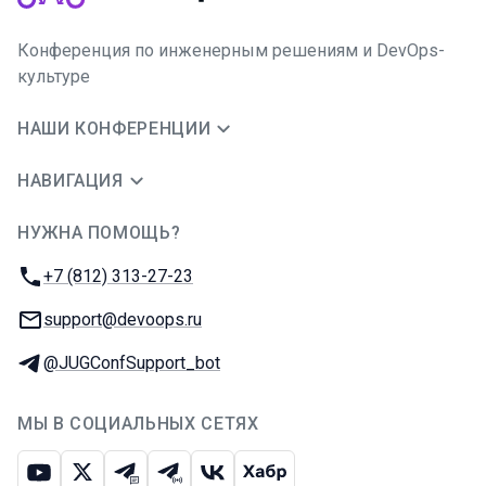
Конференция по инженерным решениям и DevOps-
культуре
НАШИ КОНФЕРЕНЦИИ
НАВИГАЦИЯ
НУЖНА ПОМОЩЬ?
JUG Ru Group
Телефон:
+7 (812) 313-27-23
E-mail:
support@devoops.ru
Телеграм:
@JUGConfSupport_bot
МЫ В СОЦИАЛЬНЫХ СЕТЯХ
Ютуб
Икс
Телеграм-чат
Телеграм-канал
ВКонтакте
Хабр