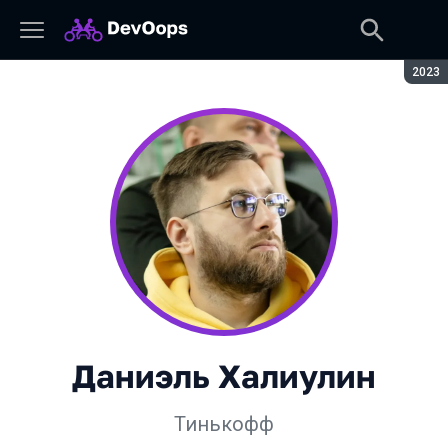
Сезон
2023
Даниэль Халиулин
Тинькофф