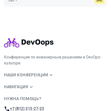
Зал 1
SRE
Конференция по инженерным решениям и DevOps-
культуре
НАШИ КОНФЕРЕНЦИИ
НАВИГАЦИЯ
НУЖНА ПОМОЩЬ?
JUG Ru Group
Телефон:
+7 (812) 313-27-23