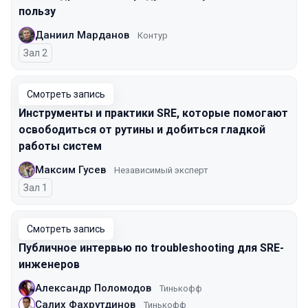
пользу
Даниил Марданов
Контур
Зал 2
Смотреть запись
Инструменты и практики SRE, которые помогают
освободиться от рутины и добиться гладкой
работы систем
Максим Гусев
Независимый эксперт
Зал 1
Смотреть запись
Публичное интервью по troubleshooting для SRE-
инженеров
Александр Поломодов
Тинькофф
Салих Фахрутдинов
Тинькофф