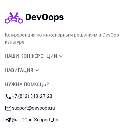
Конференция по инженерным решениям и DevOps-
культуре
НАШИ КОНФЕРЕНЦИИ
НАВИГАЦИЯ
НУЖНА ПОМОЩЬ?
JUG Ru Group
Телефон:
+7 (812) 313-27-23
E-mail:
support@devoops.ru
Телеграм:
@JUGConfSupport_bot