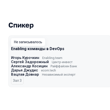
Спикер
Выступления в сезоне 2024
Не записывалось
Enabling команды в DevOps
Игорь Курочкин
Enabling.team
Сергей Задорожный
Центр-инвест
Александр Косицин
Райффайзен Банк
Дарья Джудис
ecom.tech
Вацлав Довнар
Независимый эксперт
Зал 3