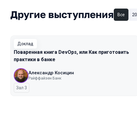
Другие выступления
Все
20
Доклад
Поваренная книга DevOps, или Как приготовить
практики в банке
Александр Косицин
Райффайзен Банк
Зал 3