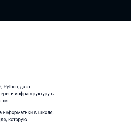
+, Python, даже
веры и инфраструктуру в
гом.
та информатики в школе,
анде, которую