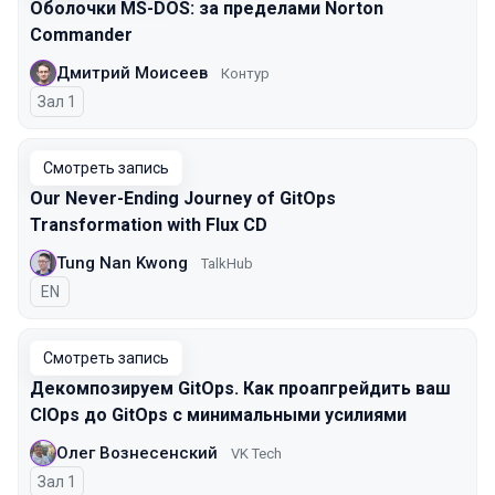
Оболочки MS-DOS: за пределами Norton
Commander
Дмитрий Моисеев
Контур
Зал 1
Смотреть запись
Our Never-Ending Journey of GitOps
Transformation with Flux CD
Tung Nan Kwong
TalkHub
На английском языке
EN
Смотреть запись
Декомпозируем GitOps. Как проапгрейдить ваш
CIOps до GitOps с минимальными усилиями
Олег Вознесенский
VK Tech
Зал 1