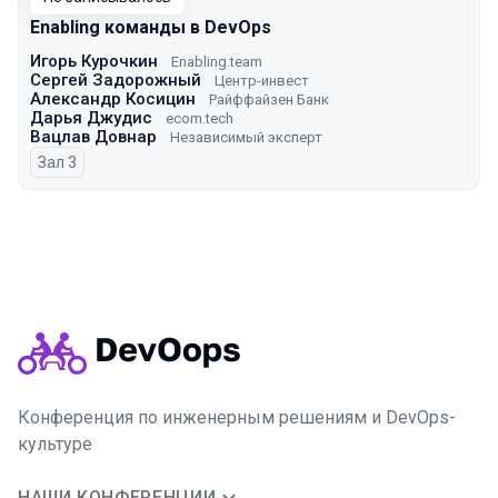
Enabling команды в DevOps
Игорь Курочкин
Enabling.team
Сергей Задорожный
Центр-инвест
Александр Косицин
Райффайзен Банк
Дарья Джудис
ecom.tech
Вацлав Довнар
Независимый эксперт
Зал 3
Конференция по инженерным решениям и DevOps-
культуре
НАШИ КОНФЕРЕНЦИИ