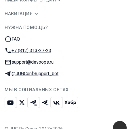
НАВИГАЦИЯ
НУЖНА ПОМОЩЬ?
JUG Ru Group
FAQ
Телефон:
+7 (812) 313-27-23
E-mail:
support@devoops.ru
Телеграм:
@JUGConfSupport_bot
МЫ В СОЦИАЛЬНЫХ СЕТЯХ
Ютуб
Икс
Телеграм-чат
Телеграм-канал
ВКонтакте
Хабр
©
JUG Ru Group
,
2017–2026