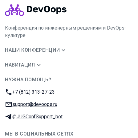
Конференция по инженерным решениям и DevOps-
культуре
НАШИ КОНФЕРЕНЦИИ
НАВИГАЦИЯ
НУЖНА ПОМОЩЬ?
JUG Ru Group
Телефон:
+7 (812) 313-27-23
E-mail:
support@devoops.ru
Телеграм:
@JUGConfSupport_bot
МЫ В СОЦИАЛЬНЫХ СЕТЯХ