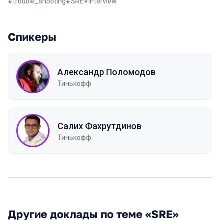
#
trouble_shooting
#
SRE
#
interview
Спикеры
Александр Поломодов
Тинькофф
Салих Фахрутдинов
Тинькофф
Другие доклады по теме «SRE»