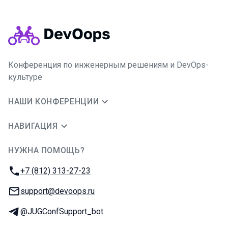
Конференция по инженерным решениям и DevOps-
культуре
НАШИ КОНФЕРЕНЦИИ
НАВИГАЦИЯ
НУЖНА ПОМОЩЬ?
JUG Ru Group
Телефон:
+7 (812) 313-27-23
E-mail:
support@devoops.ru
Телеграм:
@JUGConfSupport_bot