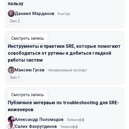
пользу
Даниил Марданов
Контур
Зал 2
Смотреть запись
Инструменты и практики SRE, которые помогают
освободиться от рутины и добиться гладкой
работы систем
Максим Гусев
Независимый эксперт
Зал 1
Смотреть запись
Публичное интервью по troubleshooting для SRE-
инженеров
Александр Поломодов
Тинькофф
Салих Фахрутдинов
Тинькофф