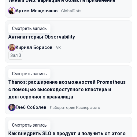
Умный DNS: вариации и области применения
Артем Мещеряков
GlobalDots
Смотреть запись
Антипаттерны Observability
Кирилл Борисов
VK
Зал 3
Смотреть запись
Thanos: расширение возможностей Prometheus
с помощью высокодоступного кластера и
долгосрочного хранилища
Глеб Соболев
Лаборатория Касперского
Смотреть запись
Как внедрить SLO в продукт и получить от этого