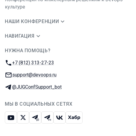
культуре
НАШИ КОНФЕРЕНЦИИ
НАВИГАЦИЯ
НУЖНА ПОМОЩЬ?
JUG Ru Group
Телефон:
+7 (812) 313-27-23
E-mail:
support@devoops.ru
Телеграм:
@JUGConfSupport_bot
МЫ В СОЦИАЛЬНЫХ СЕТЯХ
Ютуб
Икс
Телеграм-чат
Телеграм-канал
ВКонтакте
Хабр